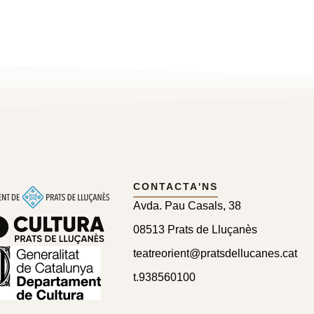
CONTACTA'NS
Avda. Pau Casals, 38
08513 Prats de Lluçanès
teatreorient@pratsdellucanes.cat
t.
938560100