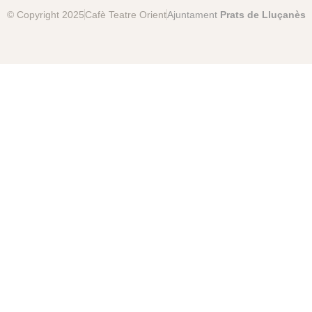
© Copyright 2025
Cafè Teatre Orient
Ajuntament
Prats de Lluçanès