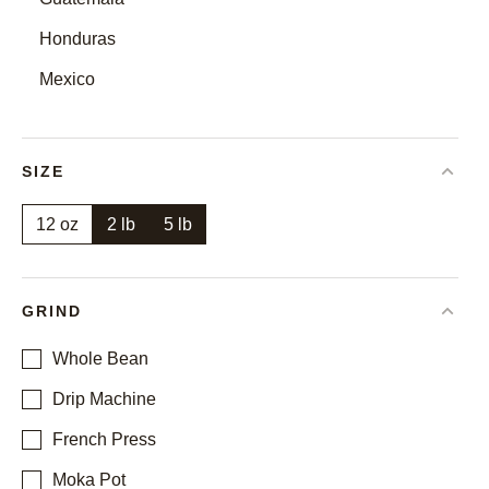
Honduras
Mexico
SIZE
12 oz
2 lb
5 lb
GRIND
Whole Bean
Drip Machine
French Press
Moka Pot