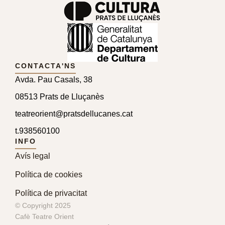
CONTACTA'NS
Avda. Pau Casals, 38
08513 Prats de Lluçanès
teatreorient@pratsdellucanes.cat
t.
938560100
INFO
Avís legal
Política de cookies
Política de privacitat
© Copyright 2025
Cafè Teatre Orient